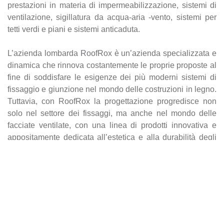
prestazioni in materia di impermeabilizzazione, sistemi di
ventilazione, sigillatura da acqua-aria -vento, sistemi per
tetti verdi e piani e sistemi anticaduta.
L’azienda lombarda RoofRox è un’azienda specializzata e
dinamica che rinnova costantemente le proprie proposte al
fine di soddisfare le esigenze dei più moderni sistemi di
fissaggio e giunzione nel mondo delle costruzioni in legno.
Tuttavia, con RoofRox la progettazione progredisce non
solo nel settore dei fissaggi, ma anche nel mondo delle
facciate ventilate, con una linea di prodotti innovativa e
appositamente dedicata all’estetica e alla durabilità degli
edifici.
Infine, l’isolamento termico e acustico delle abitazioni è,
dal 2004, nelle mani dell’azienda altoatesina Riwega
therm Srl, che offre un’ampia gamma di prodotti come gli
isolanti naturali in fibra di legno di ultima generazione,
sistemi di cappotto completi di accessori per fissaggio e