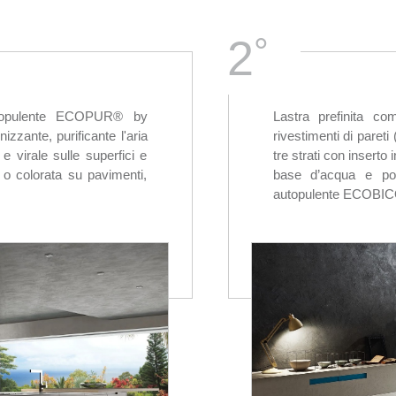
°
2
autopulente ECOPUR® by
Lastra prefinita c
zzante, purificante l'aria
rivestimenti di paret
e virale sulle superfici e
tre strati con insert
e o colorata su pavimenti,
base d’acqua e poli
autopulente ECOBICO