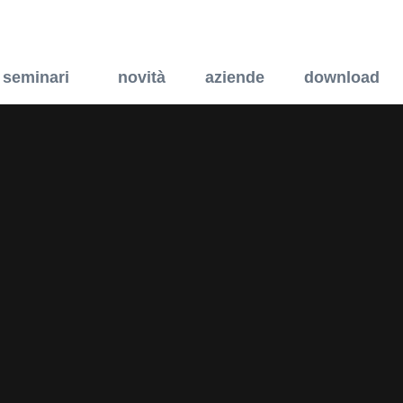
 di capitolato
seminari
novità
aziende
download