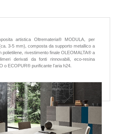
omposita artistica Oltremateria® MODULA, per
i (ca. 3-5 mm), composta da supporto metallico a
o in polietilene, rivestimento finale OLEOMALTA® a
meri derivati da fonti rinnovabili, eco-resina
 o ECOPUR® purificante l'aria h24.