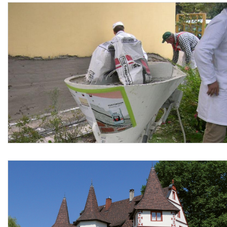
Le lavorazioni devono attenersi scrupolosamente al
progetto esecutivo e alle disposizioni tecniche del Direttore
dei Lavori o della Committenza, conformandosi nella loro
realizzazione, a tutte le prescrizioni contenute
contrattualmente nel capitolato d'appalto.
Sono esclusi dal prezzo la finitura finale con altri intonaci,
il pretrattamento con un liquido neutralizzante e
successivo lavaggio, mentre sono compresi nel prezzo la
fornitura dei materiali con il relativo trasporto degli stessi a
piè d’opera, l’asportazione dell’intonaco danneggiato, la
rimozione di intonaco esistente degradatoda sali fino ad
almeno 80 cm oltre la zona deteriorata arrivando fino alla
muratura portante, l'allontanamento immediato del
materiale demolito contaminato da sali idrosolubili, il
raschiamento accurato della malta poco aderente dai
giunti fino a una profondità minima di 2 cm, la sostituzione
dei mattoni friabili, la pulizia accurata del supporto a secco
con scopa metallica, l'asportazione di polvere con aria