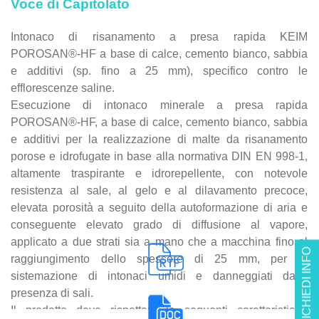
Voce di Capitolato
Intonaco di risanamento a presa rapida KEIM
POROSAN®-HF a base di calce, cemento bianco, sabbia
e additivi (sp. fino a 25 mm), specifico contro le
efflorescenze saline.
Esecuzione di intonaco minerale a presa rapida
POROSAN®-HF, a base di calce, cemento bianco, sabbia
e additivi per la realizzazione di malte da risanamento
porose e idrofugate in base alla normativa DIN EN 998-1,
altamente traspirante e idrorepellente, con notevole
resistenza al sale, al gelo e al dilavamento precoce,
elevata porosità a seguito della autoformazione di aria e
conseguente elevato grado di diffusione al vapore,
applicato a due strati sia a mano che a macchina fino al
RICHIEDI INFO
raggiungimento dello spessore di 25 mm, per la
sistemazione di intonaci umidi e danneggiati dalla
presenza di sali.
Il prodotto deve rispettare le seguenti caratteristiche