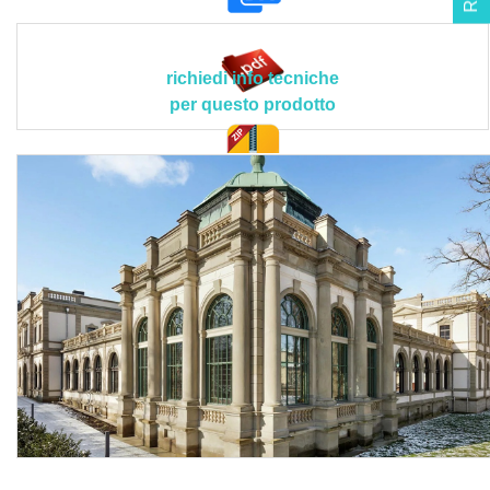
tecniche e applicative peculiari > granulometria: 1 mm;
classe di assorbimento acqueo: W 2 (DIN EN 1015-18);
conducibilità termica λ10,dry, mat per P=50%: 0,43
richiedi info tecniche
W/(mK); conducibilità termica λ10,dry, mat per P=90%:
per questo prodotto
0,39 W/(mK); valore di resistenza alla diffusione del vapore
acqueo (µ): ≤ 15; categoria di resistenza alla pressione:
CS II (1,5-5,0 N/mm²) - DIN EN 1015-11; resistenza alla
doc. tec.
trazione adesiva: ≥ 0,08 N/mm² (DIN EN 1015-12); modello
di frattura resistenza alla trazione adesiva: A, B, C (DIN EN
998-1); tipo di intonaco: R; certificato WTA ai sensi di: WTA
Merkblatt 2-9-20; porosità: ≥ 40%; assorbimento dell'acqua
WTA dopo 24 h su piastre: ≥ 0,3 kg/m²; tonalità di colore:
bianco naturale; classe di resistenza al fuoco: A1 (EN
13501-1); temperatura dell'aria e del supporto durante la
lavorazione e l'asciugatura: ≥ 5 °C; campi applicativi:
superfici in gesso esposte all'umidità e al sale, superfici
murarie storiche con elevati carichi di umidità, zoccolature
fortemente degradate, superfici di pareti infeltrite e non a
contatto diretto con il terreno.