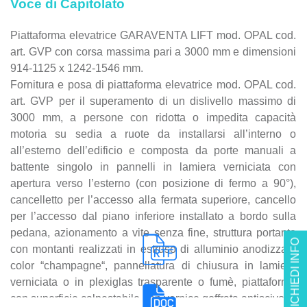
Voce di Capitolato
Piattaforma elevatrice GARAVENTA LIFT mod. OPAL cod.
art. GVP con corsa massima pari a 3000 mm e dimensioni
914-1125 x 1242-1546 mm.
Fornitura e posa di piattaforma elevatrice mod. OPAL cod.
art. GVP per il superamento di un dislivello massimo di
3000 mm, a persone con ridotta o impedita capacità
motoria su sedia a ruote da installarsi all’interno o
all’esterno dell’edificio e composta da porte manuali a
battente singolo in pannelli in lamiera verniciata con
apertura verso l’esterno (con posizione di fermo a 90°),
cancelletto per l’accesso alla fermata superiore, cancello
per l’accesso dal piano inferiore installato a bordo sulla
pedana, azionamento a vite senza fine, struttura portante
RICHIEDI INFO
con montanti realizzati in estruso di alluminio anodizzato
color “champagne“, pannellatura di chiusura in lamiera
verniciata o in plexiglas trasparente o fumè, piattaforma
con superficie calpestabile con vernice goffrata antiscivolo,