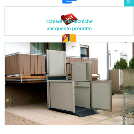
porte automatizzate, fondello posizionato nella parte
inferiore della piattaforma con funzione
antischiacciamento, corrimano interno Ø 38 mm applicato
richiedi info tecniche
alla parete adiacente alla struttura portante, sensore di
per questo prodotto
sovraccarico piattaforma, pulsantiere di piano per ciascuna
fermata, pulsante di salita e discesa ad azione mantenuta,
pulsante d’arresto illuminato e con segnale acustico,
doc. tec.
rampa fissa fissata alla fermata inferiore o rampa
pieghevole collegata alla piattaforma, interblocco
elettromeccanico dell’apertura delle porte, pulsanti di
chiamata al piano su pulsantiere da parete con chiave di
abilitazione.
Il prodotto dovrà avere le seguenti caratteristiche tecniche
e applicative peculiari > corsa massima: 3000 mm;
dimensioni utili piattaforma (mm): 914 x 1242, 914 x 1394,
1100 x 1546, 1125 x 1519; portata massima: 340 kg;
velocità massima: 0,045 m/s); grado di protezione: IP 54;
colorazione standard: verniciatura a polveri colore Silver
Moon Grey (RAL7047); condizioni ambientali di servizio: