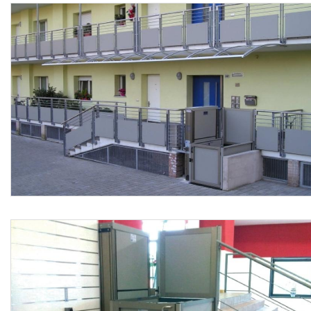
-10°C/+40°C; conformità: direttiva macchine 2006/42/CE,
direttiva EMC 2004/108/CE.
L’esecuzione in opera dovrà essere conforme a quanto
contenuto nel progetto esecutivo nel rispetto delle
indicazioni, prescrizioni e disposizioni tecniche del
Direttore dei Lavori.
Sono esclusi dal prezzo la formazione del basamento e
delle eventuali murature portanti laterali, la motorizzazione
dell’apertura cancelli, la colonnina porta pulsantiera di
piano, l’esecuzione self-standing autoportante con
fissaggio a pavimento e bordi inclinati per facilitare
l’accesso al piano inferiore, il segnale acustico di arrivo,
l’indicatore digitale di piano, il volantino per manovra
manuale di emergenza, la manovra di discesa manuale,
l’interruttore dell’alimentazione, l’alimentazione
permanente a batterie, la formazione delle linee elettriche
sotto traccia computate nelle opere inerenti all’impianto
elettrico, le assistenze murarie, mentre sono compresi le