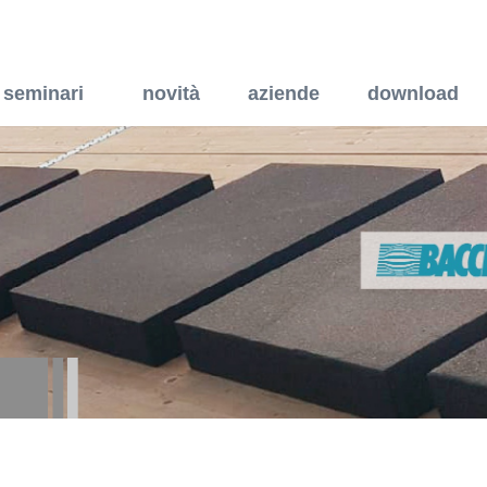
la con poltroncina per per
seminari
novità
aziende
download