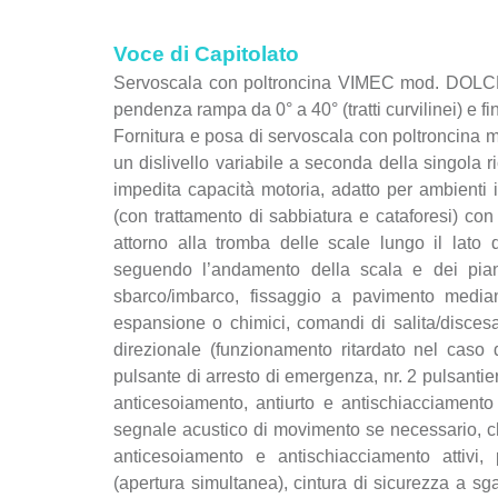
Voce di Capitolato
Servoscala con poltroncina VIMEC mod. DOLCE V
pendenza rampa da 0° a 40° (tratti curvilinei) e fino 
Fornitura e posa di servoscala con poltroncina
un dislivello variabile a seconda della singola r
impedita capacità motoria, adatto per ambienti 
(con trattamento di sabbiatura e cataforesi) con t
attorno alla tromba delle scale lungo il lato d
seguendo l’andamento della scala e dei pianer
sbarco/imbarco, fissaggio a pavimento median
espansione o chimici, comandi di salita/disce
direzionale (funzionamento ritardato nel caso d
pulsante di arresto di emergenza, nr. 2 pulsantier
anticesoiamento, antiurto e antischiacciamento 
segnale acustico di movimento se necessario, chi
anticesoiamento e antischiacciamento attivi,
(apertura simultanea), cintura di sicurezza a sg