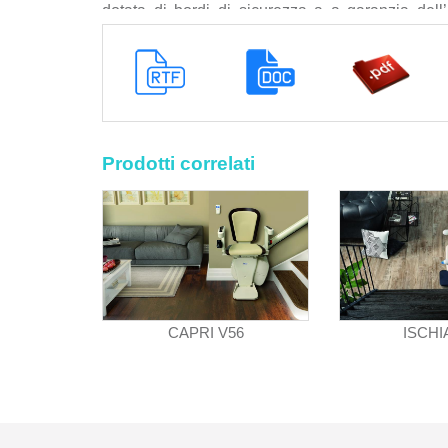
dotata di bordi di sicurezza a a garanzia dell’
similpelle beige girevole manualmente fino a 75
con funzione antiblackout, dispositivo paracadut
interruttore di emergenza a riarmo manuale, fine-c
Il prodotto deve avere le seguenti caratteristich
velocità nominale: 9 m/min (0,15 m/sec max.) in
riduzione di velocità in prossimità delle cur
Prodotti correlati
installazione con apposita console); durata di util
40° (tratti curvilinei), fino a 55° (tratti rettiline
lato esterno scala: 130 mm; ingombro macchin
la pedana aperta: 720 mm; distanza tra la pedana
la parte superiore dello schienale: 1.080 mm; l
i braccioli: 600 mm; distanza tra lo schienale e
tra la parte superiore della pedana ed il pavi
CAPRI V56
ISCHI
rettilinea, 790 mm con curva per guida interna e
mm minimo (con dropnose riducibile a 750 mm);
oppure lato esterno scala; ingombro guida in b
tipologia alimentatore: 220 V - 4A - 50/60 Hz sw
distanza tra alimentatore e estremità guida: 