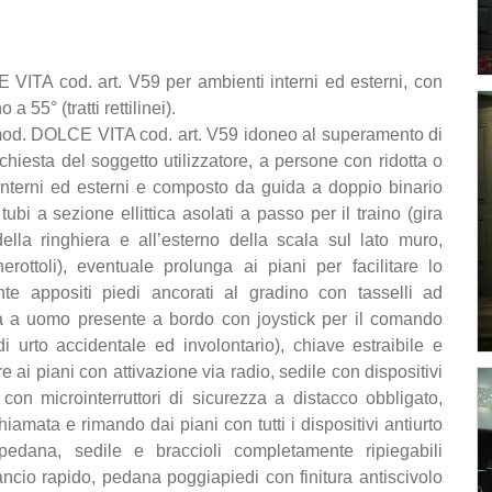
ITA cod. art. V59 per ambienti interni ed esterni, con
a 55° (tratti rettilinei).
 mod. DOLCE VITA cod. art. V59 idoneo al superamento di
ichiesta del soggetto utilizzatore, a persone con ridotta o
interni ed esterni e composto da guida a doppio binario
ubi a sezione ellittica asolati a passo per il traino (gira
ella ringhiera e all’esterno della scala sul lato muro,
ottoli), eventuale prolunga ai piani per facilitare lo
te appositi piedi ancorati al gradino con tasselli ad
sa a uomo presente a bordo con joystick per il comando
i urto accidentale ed involontario), chiave estraibile e
e ai piani con attivazione via radio, sedile con dispositivi
con microinterruttori di sicurezza a distacco obbligato,
amata e rimando dai piani con tutti i dispositivi antiurto
 pedana, sedile e braccioli completamente ripiegabili
ancio rapido, pedana poggiapiedi con finitura antiscivolo