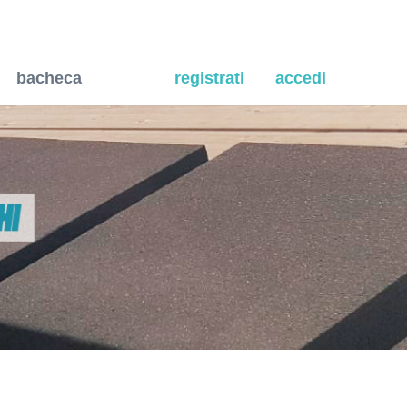
corsi interni ed esterni.
bacheca
registrati
accedi