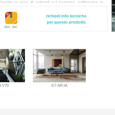
arresto in caso di ostacoli sul percorso, poltroncina in
° per agevolare lo sbarco, alimentazione a batterie 24V
e con intervento comandato da un limitatore di velocità,
richiedi info tecniche
orsa elettrici di sicurezza a distacco obbligato.
per questo prodotto
doc. tec.
e tecniche e applicative peculiari > portata utile: 130 kg;
 rettilineo con partenza ed arrivo al piano graduali con
ve (velocità massima e minima programmabile in fase di
izzo: 15 giri ogni 24 ore, 10 giri continui; pendenza: fino a
i); dimensioni della guida: 30 mm (largh) x 50 mm (h); distanza
a con la pedana chiusa: 445 mm; ingombro macchina con
 ed il sedile: 530 mm; distanza verticale tra la pedana e
arghezza massima schienale: 380 mm; distanza esterna tra
d il muro: 195 mm; profondità del sedile: 365 mm; distanza
mento: 90 mm; larghezza minima scala: 770 mm con guida
A V70
E7-AR:IA
d esterna; spazio necessario per atterraggio pedana: 850
 ingombro guida: 130 mm minimo con guida lato interno
asso: 800 mm minimo (riducibile con dropnose a 700 mm);
itching (norma CEI 64-8 sugli alimentatori di sicurezza);
< 8 m; lunghezza cavo con spina: 2 m; alimentazione: 2