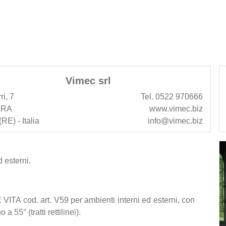
Vimec srl
ri, 7
Tel. 0522 970666
ARA
www.vimec.biz
RE) - Italia
info@vimec.biz
 esterni.
TA cod. art. V59 per ambienti interni ed esterni, con
a 55° (tratti rettilinei).