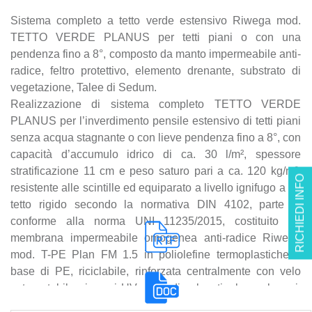
Sistema completo a tetto verde estensivo Riwega mod.
TETTO VERDE PLANUS per tetti piani o con una
pendenza fino a 8°, composto da manto impermeabile anti-
radice, feltro protettivo, elemento drenante, substrato di
vegetazione, Talee di Sedum.
Realizzazione di sistema completo TETTO VERDE
PLANUS per l’inverdimento pensile estensivo di tetti piani
senza acqua stagnante o con lieve pendenza fino a 8°, con
capacità d’accumulo idrico di ca. 30 l/m², spessore
stratificazione 11 cm e peso saturo pari a ca. 120 kg/m²,
RICHIEDI INFO
resistente alle scintille ed equiparato a livello ignifugo a un
tetto rigido secondo la normativa DIN 4102, parte 7,
conforme alla norma UNI 11235/2015, costituito da
membrana impermeabile omogenea anti-radice Riwega
mod. T-PE Plan FM 1.5 in poliolefine termoplastiche a
base di PE, riciclabile, rinforzata centralmente con velo
vetro, stabile ai raggi UV, priva di solventi, cloro, alogeni,
resistente a bitume e polistirolo, feltro protettivo ad