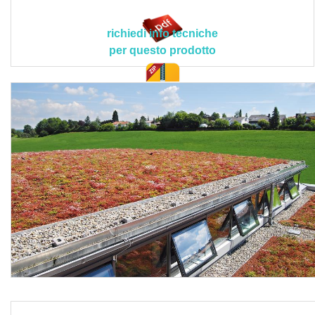
accumulo PLANUS FELT in fibre rigenerate in
polipropilene, poliestere e acrile, legate tramite processo di
richiedi info tecniche
agugliatura, privo di leganti chimici, utilizzato come riserva
per questo prodotto
d'acqua e strato protettivo meccanico in conformità a
direttiva tedesca FFL 2018, elemento di drenaggio e
accumulo acqua PLANUS - P20 GEOTEX con vaschette
doc. tec.
perforate in HDPE accoppiato a un geotessile in
polipropilene che garantiscono un accumulo di 6,0 l/m² e
un deflusso d’acqua in eccesso pari a 9,0 l/sm, elemento
ad L paraghiaia KLAV 60-80 in alluminio con altezza
variabile secondo lo spessore di terra/ghiaia e apposita
foratura sul lato verticale per il corretto deflusso dell’acqua
(323 fori 30 x 3 per ogni elemento), substrato di
vegetazione per coltivazione estensiva (spessore
compattato pari a circa 80 mm) prodotto con mattoni
d'argilla riciclati (residui di produzione) arricchito con
terriccio di composte fibre (caratteristiche in conformità alle
direttive FLL relative ai substrati per vegetazione per
coltivazione estensiva), resistente al fuoco, al gelo e