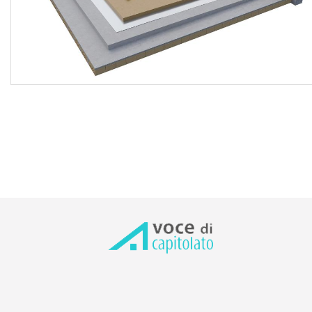
- DIN EN 13501-5
reazione al fuoco: Classe E - EN 13501-1;
resistenza alla grandine: substrato rigido ≥ 25 m/s,
substrato morbido ≥ 38 m/s - DIN EN 13583;
resistenza al distacco delle giunzioni: ≥ 500 N/50 mm -
DIN EN 12316-2;
resistenza a trazione: ≥ 7 N/mm² (Metodo B) - DIN EN
12311-2;
allungamento a rottura: ≥ 500 % (Metodo B) - DIN EN
12311-2;
flessibilità alle basse temperature: ≤ -50 °C DIN EN 495-5;
resistenza all’urto: ≥ 500 mm (Metodo A), ≥ 1000 mm
(Metodo B) - DIN EN 12691;
resistenza al carico statico: ≥ 20 kg (Metodo A), ≥ 20 kg
(Metodo B) - DIN EN 12730;
resistenza alla lacerazione: ≥ 200 N - DIN EN 12310-2;
resistenza alla penetrazione di radici: verificato;
invecchiamento artificiale tramite esposizione combinata di
lunga durata alle radiazioni UV, alla temperatura elevata e