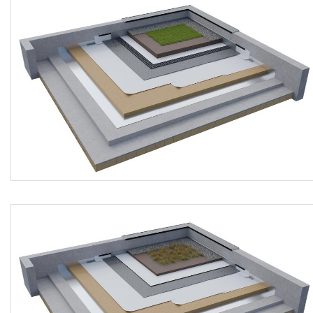
strutturalmente stabile, inverdimento pensile con
piantumazione di Talee di Sedum min. 4 specie diverse
(80-100 g/m²), pozzetto d’ispezione KSA 400 in alluminio
(dimensioni 400 x 400 x 80 (H) mm) installato per rendere
accessibile gli scarichi, con piastra di base, corpo laterale
e coperchio con fessurazioni di 3/3,2 mm per il drenaggio
dell’acqua superficiale, incluse le aperture per la
connessione di tubi drenanti.
Il sistema deve avere le seguenti caratteristiche tecniche e
prestazionali peculiari:
> membrana impermeabile T-PE Plan FM 1.5
dichiarazione ambientale: (EPD) secondo ISO 14025 e EN
15804 dell’Istituto tedesco IBU Berlin;
spessore: 1,5 mm - DIN EN 1849-2;
massa areica: 1490 g/m² - DIN EN 1849-2;
tenuta all’acqua: 400 kPa/24h (impermeabile) - DIN EN
1928 (Metodo B);
esposizione al fuoco dall’esterno: classificazione Broof (t1)