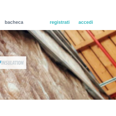
zione meccanica controlla
bacheca
registrati
accedi