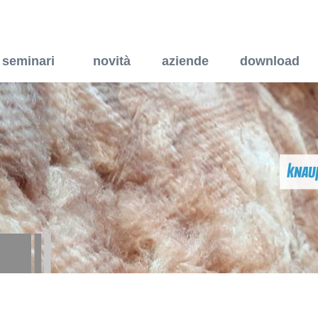
40024 - Sistema di ventila
seminari
novità
aziende
download