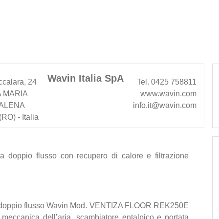
Wavin Italia SpA
ccalara, 24
Tel. 0425 758811
 MARIA
www.wavin.com
ALENA
info.it@wavin.com
RO) - Italia
a doppio flusso con recupero di calore e filtrazione
a a doppio flusso Wavin Mod. VENTIZA FLOOR REK250E
 meccanica dell’aria, scambiatore entalpico e portata