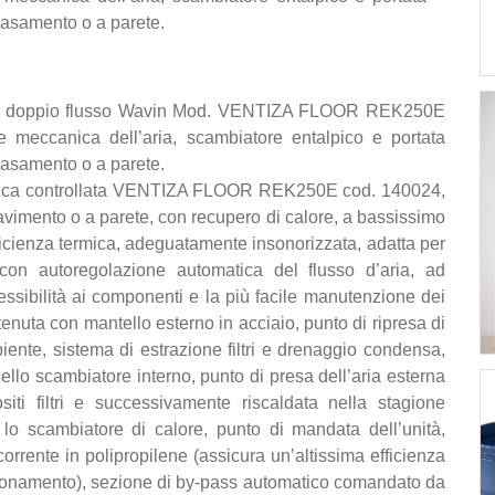
basamento o a parete.
ta a doppio flusso Wavin Mod. VENTIZA FLOOR REK250E
e meccanica dell’aria, scambiatore entalpico e portata
basamento o a parete.
canica controllata VENTIZA FLOOR REK250E cod. 140024,
 pavimento o a parete, con recupero di calore, a bassissimo
ficienza termica, adeguatamente insonorizzata, adatta per
, con autoregolazione automatica del flusso d’aria, ad
essibilità ai componenti e la più facile manutenzione dei
 tenuta con mantello esterno in acciaio, punto di ripresa di
biente, sistema di estrazione filtri e drenaggio condensa,
ello scambiatore interno, punto di presa dell’aria esterna
siti filtri e successivamente riscaldata nella stagione
e lo scambiatore di calore, punto di mandata dell’unità,
corrente in polipropilene (assicura un’altissima efficienza
nzionamento), sezione di by-pass automatico comandato da