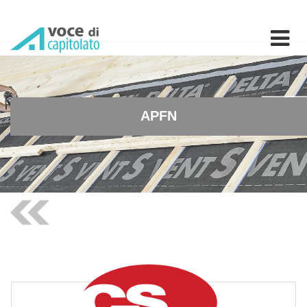
APFN - Coprigiunto da pav
APFN