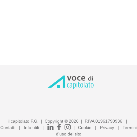
dei Lavori o della Committenza, conformandosi nella loro
realizzazione, a tutte le prescrizioni contenute
contrattualmente nel capitolato d'appalto.
Sono esclusi dal prezzo i cordoni tagliafuoco in fibra
minerale tipo Jointofeu® (permettono un miglioramento
dell’isolamento termo-acustico), barriera al vapore in
EPDM o in SBR posata sotto al coprigiunto per prevenire
infiltrazioni da percolamento o da risalita, barriere
fonoassorbenti in PVC flessibile ad alta densità, mentre
s'intendono compresi la fornitura ed il trasporto dei
materiali a piè d'opera, l'esecuzione a regola d'arte, il
sopralluogo preventivo per la valutazione delle condizioni
della pavimentazione interessata, la pulizia della
superficie di posa, il controllo che il supporto di posa sia
perfettamente coeso, aderente, solido, stabile, liscio,
stagionato, asciutto, libero da detriti ed asperità che ne
il capitolato F.G. | Copyright ©
2026
| P.IVA 01961790936 |
compromettano la perfetta aderenza con lo stesso, la
Contatti
|
Info utili
|
|
Cookie
|
Privacy
|
Termini
verifica che i bordi laterali dei giunti siano solidi
d'uso del sito