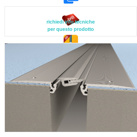
Il prodotto deve rispettare le seguenti caratteristiche
tecnico-prestazionali ed applicative peculiari > materiale
profili: alluminio 6060 T5 (anodizzato naturale); spessore
richiedi info tecniche
profili: 3 mm; materiale guarnizione: termoplastico
per questo prodotto
coestruso (sostituibile in loco); guarnizione: doppia
durezza 65 Shore A, 90 Shore A, ASTM D2000; carico
nominale: 1.000 kg; larghezza giunto: 83, 110, 133 mm;
doc. tec.
larghezza complessiva profilo (anche a vista): 273, 300,
324 mm; profondità dell’incasso: 15 mm; movimenti
ammissibili orizzontali: ± 10 mm (L 83 mm), ± 15 mm (L 110
mm), ± 20 mm (L 133 mm); movimenti ammissibili verticali:
-15/+13 mm (L 83 mm), ± 21,0 mm, -30/+23 mm (L 133
mm); consumo viti testa piatta/tasselli: 7/m; tipo di traffico:
pedonale intenso, carrelli da supermercato, transpallet,
carichi pesanti su ruota; tipologia barriera: acque di
lavaggio; campi d’impiego: centri commerciali, stazioni,
ospedali, uffici, scuole.
Le lavorazioni devono attenersi scrupolosamente al
progetto esecutivo e alle disposizioni tecniche del Direttore