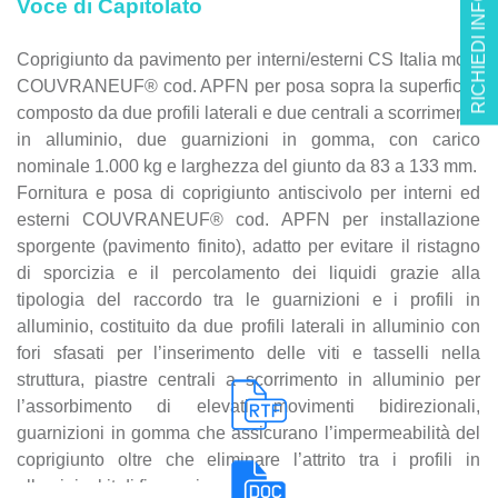
RICHIEDI INFO
Voce di Capitolato
83 a 133 mm.
Coprigiunto da pavimento per interni/esterni CS Italia mod.
COUVRANEUF® cod. APFN per posa sopra la superficie,
composto da due profili laterali e due centrali a scorrimento
in alluminio, due guarnizioni in gomma, con carico
nominale 1.000 kg e larghezza del giunto da 83 a 133 mm.
Fornitura e posa di coprigiunto antiscivolo per interni ed
esterni COUVRANEUF® cod. APFN per installazione
sporgente (pavimento finito), adatto per evitare il ristagno
di sporcizia e il percolamento dei liquidi grazie alla
tipologia del raccordo tra le guarnizioni e i profili in
alluminio, costituito da due profili laterali in alluminio con
fori sfasati per l’inserimento delle viti e tasselli nella
struttura, piastre centrali a scorrimento in alluminio per
l’assorbimento di elevati movimenti bidirezionali,
guarnizioni in gomma che assicurano l’impermeabilità del
coprigiunto oltre che eliminare l’attrito tra i profili in
alluminio, kit di fissaggio.