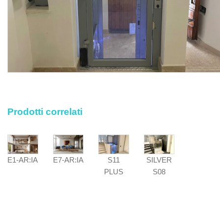
contenuto nel progetto esecutivo nel rispetto delle
indicazioni, prescrizioni e disposizioni tecniche del
Direttore dei Lavori.
Sono esclusi dal prezzo la formazione del basamento e
delle eventuali murature portanti laterali, la
porta e cancelletto automatici, le pareti e cancello in
policarbonato fume, il radiocomando a muro e/o a colonna,
il kit per pompa manuale di risalita con pulsante di discesa
di emergenza integrato, l’allarme acustico con girofaro, la
rampa fissa per migliorare l’accesso alla pedana qualora
Prodotti correlati
la pendenza della rampa stessa risultasse eccessiva, gli
oneri relativi alla costruzione della linea elettrica dedicata
fino al quadro Vimec con conduttori di sezione minima di
2,5 mm² sezionabile con interruttore magnetotermico
E1-AR:IA
S11
E7-AR:IA
SILVER
differenziale di portata nominale di 8A, la messa a terra
PLUS
S08
con cavo da 2,5 mm² per l’alimentazione della macchina,
le assistenze murarie, l’adempimento degli obblighi
prescritti dal D. Lgs. 81 del 09.04.2008 (parte di
competenza dell’acquirente/committente), il collaudo