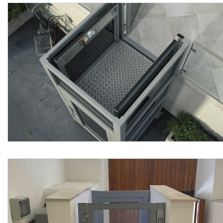
e applicative peculiari > corsa: 800, 1.600 e 2.000 mm con
extracorsa elettrico; portata massima versioni 80, 160 e
200: 350, 300 e 400 kg; corsa versione 80: da 495 a 800
mm; corsa versione 160: da 1.010 a 1.600 mm; corsa
versione 200: da 940 a 2.000 mm; tensione di linea: 230 V
± 5%, AC - 50 Hz monofase; profondità fossa (mm): 220
(versione 80), 325 (versione 160) e 360 (versione 200);
dimensioni utili pedana: da 1.260 x 810 (min) a 1.400 x
1.110 (max) mm con altre 12 combinazioni intermedie;
colore verniciatura: RAL 7040; potenza motore: 0.6 Kw;
velocità massima: 0,06 m/sec; circuito ausiliario: 24V-dc;
microinterruttori: IP65; scatola elettrica: IP54; condizioni
ambientali di servizio: -10°C/+40°C; conformità: Direttiva
Europea 2014/35 Bassa Tensione, Direttiva Europea
2014/30 Compatibilità Elettromagnetica, Direttiva Europea
42/2006 Direttiva Macchine, norma D.Lgs. 17 dd.
19.02.2010.
L’esecuzione in opera dovrà essere conforme a quanto