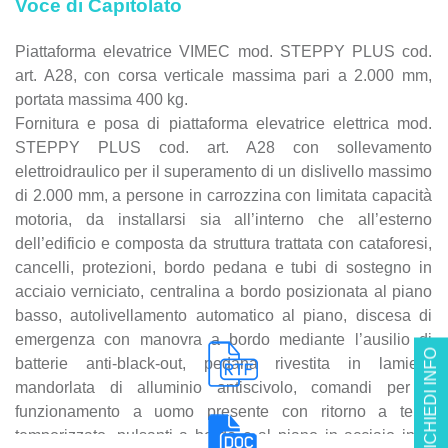
Voce di Capitolato
Piattaforma elevatrice VIMEC mod. STEPPY PLUS cod.
art. A28, con corsa verticale massima pari a 2.000 mm,
portata massima 400 kg.
Fornitura e posa di piattaforma elevatrice elettrica mod.
STEPPY PLUS cod. art. A28 con sollevamento
elettroidraulico per il superamento di un dislivello massimo
di 2.000 mm, a persone in carrozzina con limitata capacità
motoria, da installarsi sia all’interno che all’esterno
dell’edificio e composta da struttura trattata con cataforesi,
cancelli, protezioni, bordo pedana e tubi di sostegno in
acciaio verniciato, centralina a bordo posizionata al piano
basso, autolivellamento automatico al piano, discesa di
emergenza con manovra a bordo mediante l’ausilio di
RICHIEDI INFO
batterie anti-black-out, pedana rivestita in lamiera
mandorlata di alluminio antiscivolo, comandi per il
funzionamento a uomo presente con ritorno a terra
temporizzato, pulsanti a bordo e al piano in acciaio inox