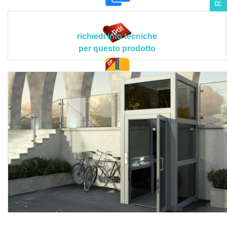
antivandalo 50x50 con retro-illuminazione ed indicazione
braille, paracadute di sicurezza mediante valvola di blocco
automatica, protezioni a bordo in lamierino forato sorretto
richiedi info tecniche
da tubo con diametro da 35 mm, protezione al piano basso
per questo prodotto
e alto con porta o cancello ad anta ad apertura manuale,
serrature di tipo elettrico, doppio controllo di chiusura della
porta con serratura completa di microinterruttore di
doc. tec.
sicurezza non manomissibile, valvola di controllo della
velocità di discesa, valvola paracadute integrata nel
cilindro, valvola di non ritorno, limitatore di pressione sul
circuito idraulico, sblocco manuale delle porte con chiave
triangolare, fossa meccanica manuale artificiale, chiave
estraibile sui comandi di piano e di bordo, circuito
ausiliario a 24 Vcc, pulsantiera di bordo e di piano
completa di chiave per abilitazione chiamata, discesa
manuale di emergenza in caso di blackout, sbloccaggio di
emergenza delle porte dall’esterno tramite apposita
chiave.
Il prodotto dovrà avere le seguenti caratteristiche tecniche