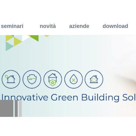
- Porta interna ad un'a
seminari
novità
aziende
download