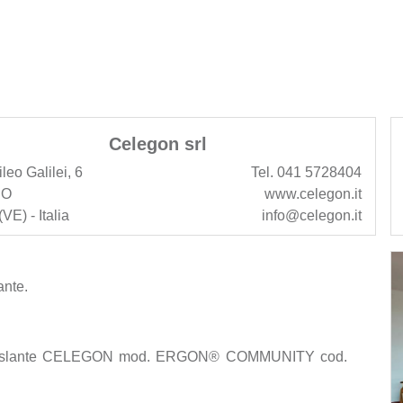
Celegon srl
ileo Galilei, 6
Tel. 041 5728404
NO
www.celegon.it
VE) - Italia
info@celegon.it
ante.
totraslante CELEGON mod. ERGON® COMMUNITY cod.