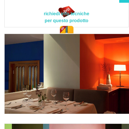
altamente frequentati.
Il prodotto deve rispettare le seguenti caratteristiche
richiedi info tecniche
tecniche e applicative peculiari > densità: ca. 1,4- 1,7
per questo prodotto
g/cm³; additivazione organica: ≤ 5%; valore pH: ca. 11;
classificazione in base a VOB: pittura ai silicati a
dispersione (DIN 18363 comma 2.4.1); resistenza alla
doc. tec.
diffusione del vapore: sd ≤ 0,01 m (EN ISO 7783);
resistenza all’abrasione ad umido (ISO 11998) : R-classe
1; rapporto di copertura (contrasto): H10-classe 1 (ISO
6504-3); resa dalla copertura (rapporto di contrasto): 6,5
m²/L; grado di brillantezza a 85° (ISO 2813): G4 (elevata
opacità); granulometria massima (EN 21524): fine;
reazione al fuoco: non infiammabile (classe A2-s1,d0 -EN
13501-1); contenuto COV: 0-1 g/l (bianco e colorato);
certificazioni: Cradle to Cradle Certified® Silver e C2C
Certified Material Health Certificate™ Gold; tonalità di
colore: bianco e tonalità varie esclusivamente con
pigmenti minerali resistenti alla luce; campi di
applicazione: ambienti interni molto frequentati (edifici