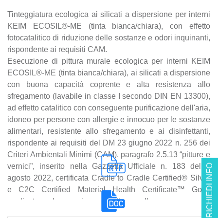
Tinteggiatura ecologica ai silicati a dispersione per interni
KEIM ECOSIL®-ME (tinta bianca/chiara), con effetto
fotocatalitico di riduzione delle sostanze e odori inquinanti,
rispondente ai requisiti CAM.
Esecuzione di pittura murale ecologica per interni KEIM
ECOSIL®-ME (tinta bianca/chiara), ai silicati a dispersione
con buona capacità coprente e alta resistenza allo
sfregamento (lavabile in classe I secondo DIN EN 13300),
ad effetto catalitico con conseguente purificazione dell'aria,
idoneo per persone con allergie e innocuo per le sostanze
alimentari, resistente allo sfregamento e ai disinfettanti,
rispondente ai requisiti del DM 23 giugno 2022 n. 256 dei
Criteri Ambientali Minimi (CAM), paragrafo 2.5.13 “pitture e
vernici”, inserito nella Gazzetta Ufficiale n. 183 del 6
RICHIEDI INFO
agosto 2022, certificata Cradle to Cradle Certified® Silver
e C2C Certified Material Health Certificate™ Gold,
applicata a due mani a pennello, a rullo o a spruzzo su
tutte le usuali superfici interne comprese quelle in ambienti