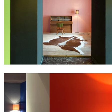
pubblici, scuole, ospedali, uffici, ristoranti), magazzini
alimentari.
Le lavorazioni devono attenersi scrupolosamente al
progetto esecutivo e alle disposizioni tecniche del Direttore
dei Lavori o della Committenza, conformandosi nella loro
realizzazione, a tutte le prescrizioni contenute
contrattualmente nel capitolato d'appalto.
Sono esclusi dal prezzo il consolidamento con fissativo da
applicare prima della stesura della pittura, il ripristino di
intonaco degradato in via di distacco, l'eventuale mano
preventiva di fissativo nel caso di superfici molto
assorbenti e spolveranti, mentre sono compresi nel prezzo
la fornitura dei materiali con il relativo trasporto degli stessi
a piè d’opera, la rimozione con spazzola morbida di
depositi superficiali di varia natura come pulviscolo,
sporco, con eventuale lavaggio delle zone interessate, la
preparazione della superficie da pitturare mediante
contenute raschiature, scrostature, eventuali riprese di